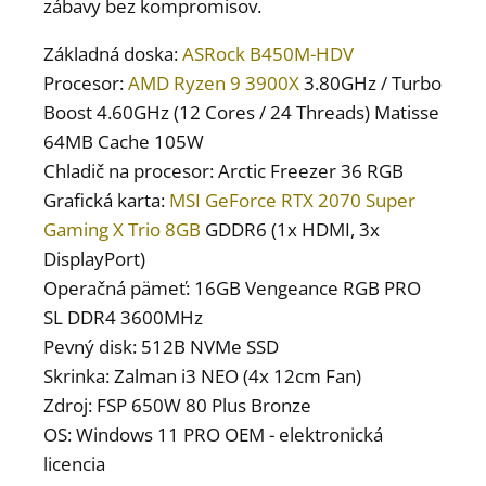
zábavy bez kompromisov.
Základná doska:
ASRock B450M-HDV
Procesor:
AMD Ryzen 9 3900X
3.80GHz / Turbo
Boost 4.60GHz (12 Cores / 24 Threads) Matisse
64MB Cache 105W
Chladič na procesor: Arctic Freezer 36 RGB
Grafická karta:
MSI GeForce RTX 2070 Super
Gaming X Trio 8GB
GDDR6 (1x HDMI, 3x
DisplayPort)
Operačná pämeť: 16GB Vengeance RGB PRO
SL DDR4 3600MHz
Pevný disk: 512B NVMe SSD
Skrinka: Zalman i3 NEO (4x 12cm Fan)
Zdroj: FSP 650W 80 Plus Bronze
OS: Windows 11 PRO OEM - elektronická
licencia