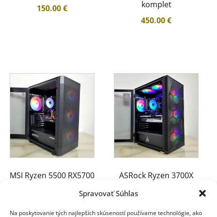
komplet
150.00
€
450.00
€
MSI Ryzen 5500 RX5700
ASRock Ryzen 3700X
16GB 256GB 4TB 600W
RX5700XT 16GB 512GB
Spravovať Súhlas
650W
550.00
€
Na poskytovanie tých najlepších skúseností používame technológie, ako
520.00
€