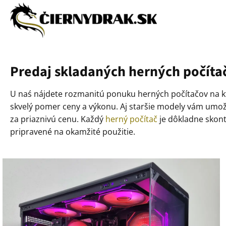
Predaj skladaných herných počíta
U naś nájdete rozmanitú ponuku herných počítačov na kt
skvelý pomer ceny a výkonu. Aj staršie modely vám umožnia
za priaznivú cenu. Každý
herný počítač
je dôkladne skont
pripravené na okamžité použitie.