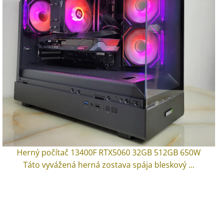
Herný počítač 13400F RTX5060 32GB 512GB 650W
Táto vyvážená herná zostava spája bleskový ...