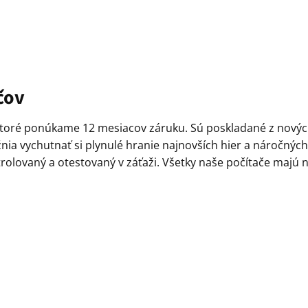
čov
oré ponúkame 12 mesiacov záruku. Sú poskladané z nových 
 vychutnať si plynulé hranie najnovších hier a náročných apli
rolovaný a otestovaný v záťaži. Všetky naše počítače majú 