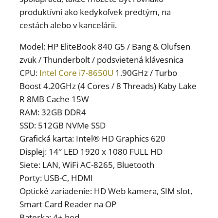
produktívni ako kedykoľvek predtým, na
cestách alebo v kancelárii.
Model: HP EliteBook 840 G5 / Bang & Olufsen
zvuk / Thunderbolt / podsvietená klávesnica
CPU:
Intel Core i7-8650U
1.90GHz / Turbo
Boost 4.20GHz (4 Cores / 8 Threads) Kaby Lake
R 8MB Cache 15W
RAM: 32GB DDR4
SSD: 512GB NVMe SSD
Grafická karta: Intel® HD Graphics 620
Displej: 14″ LED 1920 x 1080 FULL HD
Siete: LAN, WiFi AC-8265, Bluetooth
Porty: USB-C, HDMI
Optické zariadenie: HD Web kamera, SIM slot,
Smart Card Reader na OP
Baterka: 4+ hod