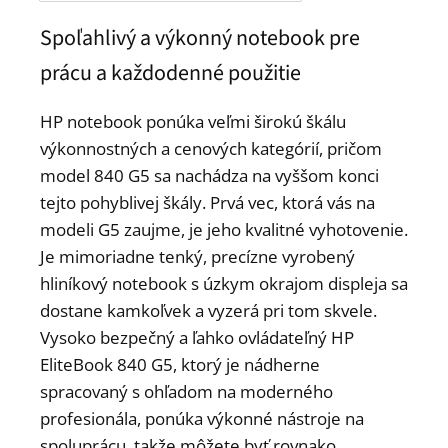
Spoľahlivý a výkonný notebook pre
prácu a každodenné použitie
HP notebook ponúka veľmi širokú škálu
výkonnostných a cenových kategórií, pričom
model 840 G5 sa nachádza na vyššom konci
tejto pohyblivej škály. Prvá vec, ktorá vás na
modeli G5 zaujme, je jeho kvalitné vyhotovenie.
Je mimoriadne tenký, precízne vyrobený
hliníkový notebook s úzkym okrajom displeja sa
dostane kamkoľvek a vyzerá pri tom skvele.
Vysoko bezpečný a ľahko ovládateľný HP
EliteBook 840 G5, ktorý je nádherne
spracovaný s ohľadom na moderného
profesionála, ponúka výkonné nástroje na
spoluprácu, takže môžete byť rovnako