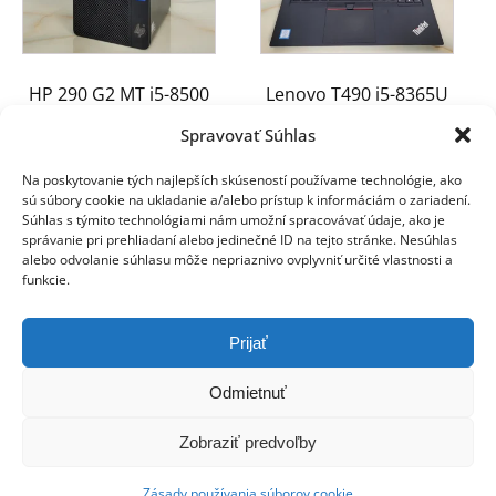
HP 290 G2 MT i5-8500
Lenovo T490 i5-8365U
16GB 256GB SSD
16GB 512GB NVMe
Spravovať Súhlas
Win11
280.00
€
Na poskytovanie tých najlepších skúseností používame technológie, ako
160.00
€
sú súbory cookie na ukladanie a/alebo prístup k informáciám o zariadení.
Súhlas s týmito technológiami nám umožní spracovávať údaje, ako je
správanie pri prehliadaní alebo jedinečné ID na tejto stránke. Nesúhlas
alebo odvolanie súhlasu môže nepriaznivo ovplyvniť určité vlastnosti a
funkcie.
Prijať
Odmietnuť
Zobraziť predvoľby
Zásady používania súborov cookie