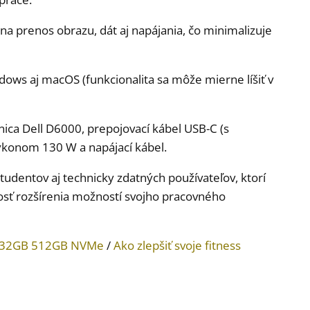
 na prenos obrazu, dát aj napájania, čo minimalizuje
ws aj macOS (funkcionalita sa môže mierne líšiť v
ica Dell D6000, prepojovací kábel USB-C (s
ýkonom 130 W a napájací kábel.
tudentov aj technicky zdatných používateľov, ktorí
sť rozšírenia možností svojho pracovného
U 32GB 512GB NVMe
/
Ako zlepšiť svoje fitness