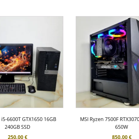
0 i5-6600T GTX1650 16GB
MSI Ryzen 7500F RTX307
240GB SSD
650W
250.00
€
850.00
€