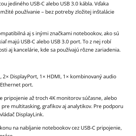
cou jediného USB-C alebo USB 3.0 kábla. Vďaka
mžité používanie – bez potreby zložitej inštalácie
kompatibilná aj s inými značkami notebookov, ako sú
kiaľ majú USB-C alebo USB 3.0 port. To z nej robí
i aj kancelárie, kde sa používajú rôzne zariadenia.
, 2× DisplayPort, 1× HDMI, 1× kombinovaný audio
 Ethernet port.
pripojenie až troch 4K monitorov súčasne, alebo
pre multitasking, grafikov aj analytikov. Pre podporu
vládač DisplayLink.
konu na nabíjanie notebookov cez USB-C pripojenie,
práce.