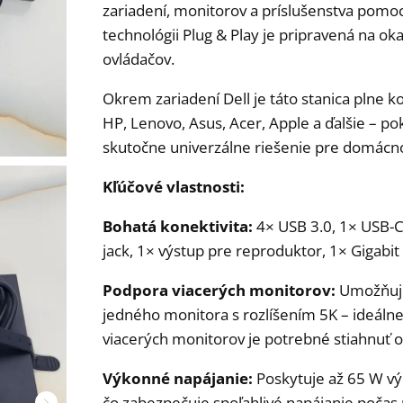
zariadení, monitorov a príslušenstva pomo
technológii Plug & Play je pripravená na oka
ovládačov.
Okrem zariadení Dell je táto stanica plne 
HP, Lenovo, Asus, Acer, Apple a ďalšie – po
skutočne univerzálne riešenie pre domácnost
Kľúčové vlastnosti:
Bohatá konektivita:
4× USB 3.0, 1× USB-C
jack, 1× výstup pre reproduktor, 1× Gigabit
Podpora viacerých monitorov:
Umožňuje 
jedného monitora s rozlíšením 5K – ideálne 
viacerých monitorov je potrebné stiahnuť o
Výkonné napájanie:
Poskytuje až 65 W vý
čo zabezpečuje spoľahlivé napájanie počas 