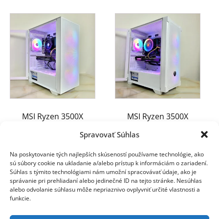
MSI Ryzen 3500X
MSI Ryzen 3500X
GTX1070 16GB 256GB
GTX1660s 16GB 512GB
Spravovať Súhlas
550W
NVMe 550W
Na poskytovanie tých najlepších skúseností používame technológie, ako
390.00
€
390.00
€
sú súbory cookie na ukladanie a/alebo prístup k informáciám o zariadení.
Súhlas s týmito technológiami nám umožní spracovávať údaje, ako je
správanie pri prehliadaní alebo jedinečné ID na tejto stránke. Nesúhlas
alebo odvolanie súhlasu môže nepriaznivo ovplyvniť určité vlastnosti a
funkcie.