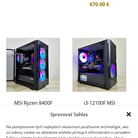
670.00
€
MSI Ryzen 8400F
i3-12100F MSI
RTX3070Ti 32GB 1TB
GTX1660s 32GB 512GB
Spravovať Súhlas
750W
650W
Na poskytovanie tých najlepších skúseností používame technológie, ako
930.00
€
460.00
€
sú súbory cookie na ukladanie a/alebo prístup k informáciám o zariadení.
Súhlas s týmito technológiami nám umožní spracovávať údaje, ako je