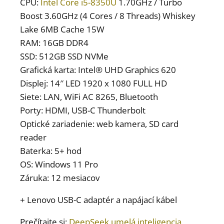
CPU:
Intel Core i5-8350U
1.70GHz / Turbo
Boost 3.60GHz (4 Cores / 8 Threads) Whiskey
Lake 6MB Cache 15W
RAM: 16GB DDR4
SSD: 512GB SSD NVMe
Grafická karta: Intel® UHD Graphics 620
Displej: 14″ LED 1920 x 1080 FULL HD
Siete: LAN, WiFi AC 8265, Bluetooth
Porty: HDMI, USB-C Thunderbolt
Optické zariadenie: web kamera, SD card
reader
Baterka: 5+ hod
OS: Windows 11 Pro
Záruka: 12 mesiacov
+ Lenovo USB-C adaptér a napájací kábel
Prečítajte si:
DeepSeek umelá inteligencia