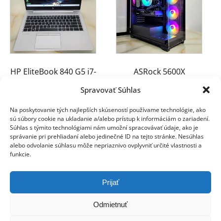
HP EliteBook 840 G5 i7-
ASRock 5600X
8650U 32GB 512GB
RX6600XT 32GB 512GB
Spravovať Súhlas
750W
300.00
€
Na poskytovanie tých najlepších skúseností používame technológie, ako
680.00
€
sú súbory cookie na ukladanie a/alebo prístup k informáciám o zariadení.
Súhlas s týmito technológiami nám umožní spracovávať údaje, ako je
správanie pri prehliadaní alebo jedinečné ID na tejto stránke. Nesúhlas
alebo odvolanie súhlasu môže nepriaznivo ovplyvniť určité vlastnosti a
funkcie.
Prijať
Odmietnuť