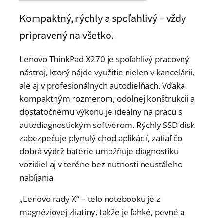
Kompaktný, rýchly a spoľahlivý – vždy
pripravený na všetko.
Lenovo ThinkPad X270 je spoľahlivý pracovný
nástroj, ktorý nájde využitie nielen v kancelárii,
ale aj v profesionálnych autodielňach. Vďaka
kompaktným rozmerom, odolnej konštrukcii a
dostatočnému výkonu je ideálny na prácu s
autodiagnostickým softvérom. Rýchly SSD disk
zabezpečuje plynulý chod aplikácií, zatiaľ čo
dobrá výdrž batérie umožňuje diagnostiku
vozidiel aj v teréne bez nutnosti neustáleho
nabíjania.
„Lenovo rady X“ – telo notebooku je z
magnéziovej zliatiny, takže je ľahké, pevné a