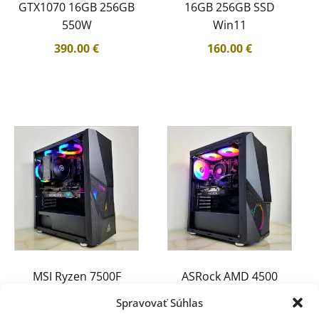
GTX1070 16GB 256GB
16GB 256GB SSD
550W
Win11
390.00
€
160.00
€
MSI Ryzen 7500F
ASRock AMD 4500
RTX3070 32GB 1TB
RX7600 16GB 512GB
Spravovať Súhlas
650W
500W