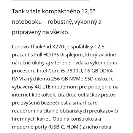
Tank v tele kompaktného 12,5"
notebooku – robustný, výkonný a
pripravený na všetko.
Lenovo ThinkPad X270 je spoľahlivý 12,5"
pracant s Full HD IPS displejom, ktorý zvládne
náročné úlohy aj v teréne – vďaka výkonnému
procesoru Intel Core i5-7300U, 16 GB DDR4
RAM a rýchlemu 256 GB NVMe SSD disku. Je
vybavený 4G LTE modemom pre pripojenie na
internet kdekoľvek, čítačkou odtlačkov prstov
pre zvýšenú bezpečnosť a smart card
readerom na čítanie občianskych preukazov či
firemných kariet. Odolná konštrukcia a
moderné porty (USB-C, HDMI) z neho robia