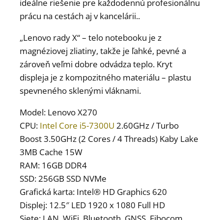
ideálne riešenie pre každodennú profesionálnu
prácu na cestách aj v kancelárii..
„Lenovo rady X“ – telo notebooku je z
magnéziovej zliatiny, takže je ľahké, pevné a
zároveň veľmi dobre odvádza teplo. Kryt
displeja je z kompozitného materiálu – plastu
spevneného sklenými vláknami.
Model: Lenovo X270
CPU:
Intel Core i5-7300U
2.60GHz / Turbo
Boost 3.50GHz (2 Cores / 4 Threads) Kaby Lake
3MB Cache 15W
RAM: 16GB DDR4
SSD: 256GB SSD NVMe
Grafická karta: Intel® HD Graphics 620
Displej: 12.5″ LED 1920 x 1080 Full HD
Siete: LAN, WiFi, Bluetooth, GNSS, Fibocom