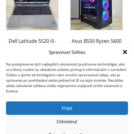
Dell Latitude 5520 i5-
Asus B550 Ryzen 5600
1145G7 32GB 256GB
RTX3070 16GB 1TB
Spravovať Súhlas
NVMe
850W
Na poskytovanie tých najlepších skúseností používame technológie, ako
420.00
€
800.00
€
sú súbory cookie na ukladanie a/alebo prístup k informáciám o zariadení.
Súhlas s týmito technológiami nám umožní spracovávať údaje, ako je
správanie pri prehliadaní alebo jedinečné ID na tejto stránke. Nesúhlas
alebo odvolanie súhlasu môže nepriaznivo ovplyvniť určité vlastnosti a
funkcie.
Prijať
Odmietnuť