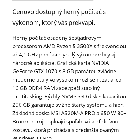
Cenovo dostupný herný počítač s
výkonom, ktorý vás prekvapí.
Herný počítač osadený šesťjadrovým
procesorom AMD Ryzen 5 3500X s frekvenciou
až 4,1 GHz ponúka plynulý výkon pre hry aj
náročné aplikácie. Grafická karta NVIDIA
GeForce GTX 1070 s 8 GB pamäťou zvládne
moderné tituly vo vysokom rozlíšení, zatiaľ čo
16 GB DDR4 RAM zabezpečí stabilný
multitasking. Rýchly NVMe SSD disk s kapacitou
256 GB garantuje svižné štarty systému a hier.
Základná doska MSI A520M-A PRO a 650 W 80+
Bronze zdroj dopĺňajú spoľahlivú a efektívnu
zostavu, ktorá prichádza s predinštalovaným
Windows 11 Pro.