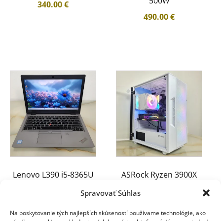
500W
340.00
€
490.00
€
Lenovo L390 i5-8365U
ASRock Ryzen 3900X
16GB 512GB NVMe
RTX2070s 16GB 512GB
Spravovať Súhlas
650W
250.00
€
Na poskytovanie tých najlepších skúseností používame technológie, ako
670.00
€